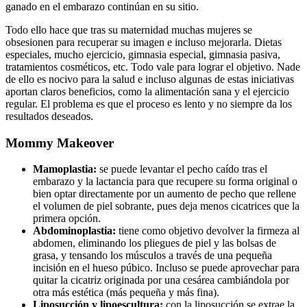
ganado en el embarazo continúan en su sitio.
Todo ello hace que tras su maternidad muchas mujeres se
obsesionen para recuperar su imagen e incluso mejorarla. Dietas
especiales, mucho ejercicio, gimnasia especial, gimnasia pasiva,
tratamientos cosméticos, etc. Todo vale para lograr el objetivo. Nade
de ello es nocivo para la salud e incluso algunas de estas iniciativas
aportan claros beneficios, como la alimentación sana y el ejercicio
regular. El problema es que el proceso es lento y no siempre da los
resultados deseados.
Mommy Makeover
Mamoplastia:
se puede levantar el pecho caído tras el
embarazo y la lactancia para que recupere su forma original o
bien optar directamente por un aumento de pecho que rellene
el volumen de piel sobrante, pues deja menos cicatrices que la
primera opción.
Abdominoplastia:
tiene como objetivo devolver la firmeza al
abdomen, eliminando los pliegues de piel y las bolsas de
grasa, y tensando los músculos a través de una pequeña
incisión en el hueso púbico. Incluso se puede aprovechar para
quitar la cicatriz originada por una cesárea cambiándola por
otra más estética (más pequeña y más fina).
Liposucción y lipoescultura:
con la liposucción se extrae la