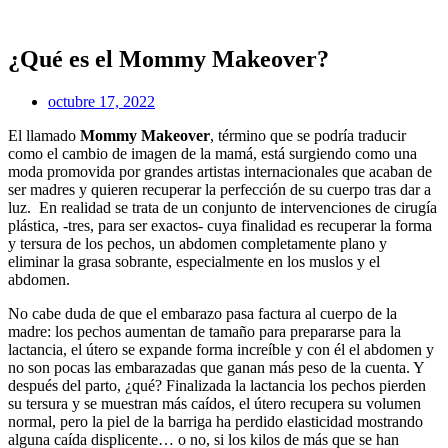
Ir
al
contenido
¿Qué es el Mommy Makeover?
octubre 17, 2022
El llamado
Mommy Makeover
, término que se podría traducir
como el cambio de imagen de la mamá, está surgiendo como una
moda promovida por grandes artistas internacionales que acaban de
ser madres y quieren recuperar la perfección de su cuerpo tras dar a
luz. En realidad se trata de un conjunto de intervenciones de cirugía
plástica, -tres, para ser exactos- cuya finalidad es recuperar la forma
y tersura de los pechos, un abdomen completamente plano y
eliminar la grasa sobrante, especialmente en los muslos y el
abdomen.
No cabe duda de que el embarazo pasa factura al cuerpo de la
madre: los pechos aumentan de tamaño para prepararse para la
lactancia, el útero se expande forma increíble y con él el abdomen y
no son pocas las embarazadas que ganan más peso de la cuenta. Y
después del parto, ¿qué? Finalizada la lactancia los pechos pierden
su tersura y se muestran más caídos, el útero recupera su volumen
normal, pero la piel de la barriga ha perdido elasticidad mostrando
alguna caída displicente… o no, si los kilos de más que se han